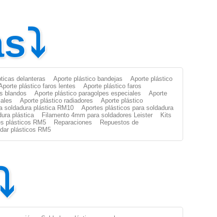
as⤵
pticas delanteras
Aporte plástico bandejas
Aporte plástico
Aporte plástico faros lentes
Aporte plástico faros
es blandos
Aporte plástico paragolpes especiales
Aporte
iales
Aporte plástico radiadores
Aporte plástico
ra soldadura plástica RM10
Aportes plásticos para soldadura
dura plástica
Filamento 4mm para soldadores Leister
Kits
s plásticos RM5
Reparaciones
Repuestos de
oldar plásticos RM5
⤵