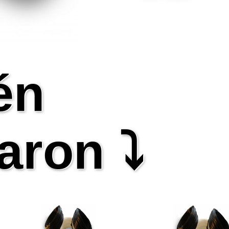
én
aron ⤵