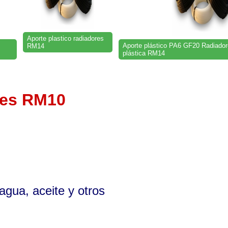
Aporte plastico radiadores
Aporte plástico PA6 GF20 Radiador
RM14
plástica RM14
res RM10
agua, aceite y otros