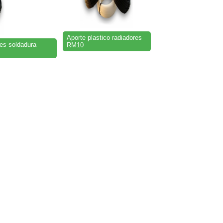
Aporte plastico radiadores
es soldadura
RM10