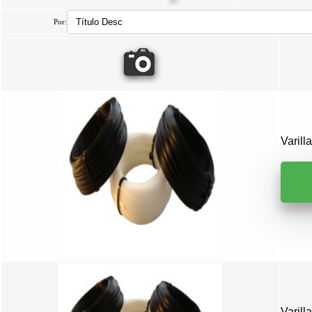
Por:
Varil
Varil