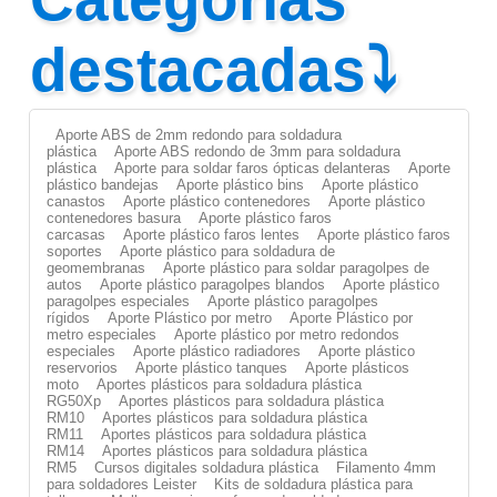
destacadas⤵
Aporte ABS de 2mm redondo para soldadura
plástica
Aporte ABS redondo de 3mm para soldadura
plástica
Aporte para soldar faros ópticas delanteras
Aporte
plástico bandejas
Aporte plástico bins
Aporte plástico
canastos
Aporte plástico contenedores
Aporte plástico
contenedores basura
Aporte plástico faros
carcasas
Aporte plástico faros lentes
Aporte plástico faros
soportes
Aporte plástico para soldadura de
geomembranas
Aporte plástico para soldar paragolpes de
autos
Aporte plástico paragolpes blandos
Aporte plástico
paragolpes especiales
Aporte plástico paragolpes
rígidos
Aporte Plástico por metro
Aporte Plástico por
metro especiales
Aporte plástico por metro redondos
especiales
Aporte plástico radiadores
Aporte plástico
reservorios
Aporte plástico tanques
Aporte plásticos
moto
Aportes plásticos para soldadura plástica
RG50Xp
Aportes plásticos para soldadura plástica
RM10
Aportes plásticos para soldadura plástica
RM11
Aportes plásticos para soldadura plástica
RM14
Aportes plásticos para soldadura plástica
RM5
Cursos digitales soldadura plástica
Filamento 4mm
para soldadores Leister
Kits de soldadura plástica para