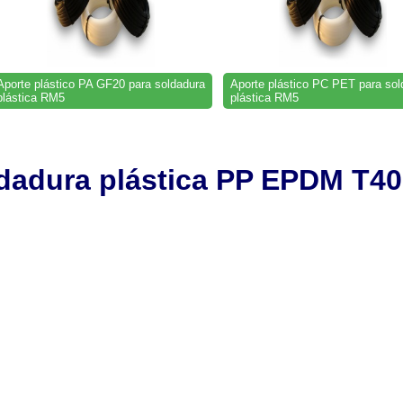
Aporte plástico PA GF20 para soldadura
Aporte plástico PC PET para sol
plástica RM5
plástica RM5
ldadura plástica PP EPDM T40