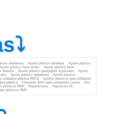
as⤵
pticas delanteras
Aporte plástico bandejas
Aporte plástico
Aporte plástico faros lentes
Aporte plástico faros
es blandos
Aporte plástico paragolpes especiales
Aporte
iales
Aporte plástico radiadores
Aporte plástico
ra soldadura plástica RM10
Aportes plásticos para soldadura
dura plástica
Filamento 4mm para soldadores Leister
Kits
s plásticos RM5
Reparaciones
Repuestos de
oldar plásticos RM5