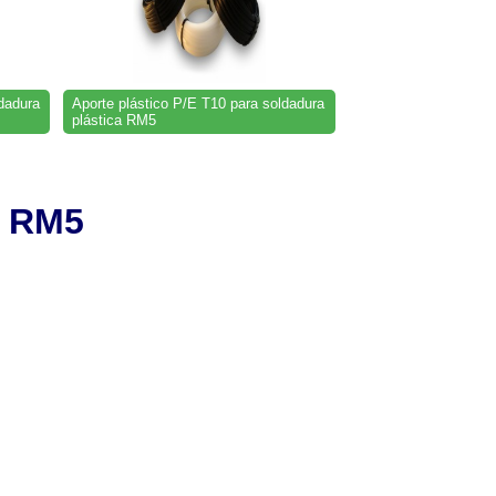
dadura
Aporte plástico P/E T10 para soldadura
plástica RM5
RM5