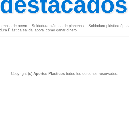
 destacados
n malla de acero
Soldadura plástica de planchas
Soldadura plástica óptic
dura Plástica salida laboral como ganar dinero
Copyright (c)
Aportes Plasticos
todos los derechos reservados.
dor Plástico
|
Aporte plástico para soldar
|
Pistola Soldador Plástico
|
dura Plástica
|
PP
|
PP EPDM
|
Varilla para soldar plasticos
|
Aport