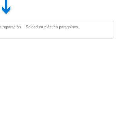
⤵
a reparación
Soldadura plástica paragolpes
Paragolpes Plásticos
|
Reparacion Paragolpes Plasticos
|
ABS
e para Soldar Plastico