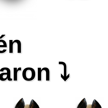
én
aron ⤵