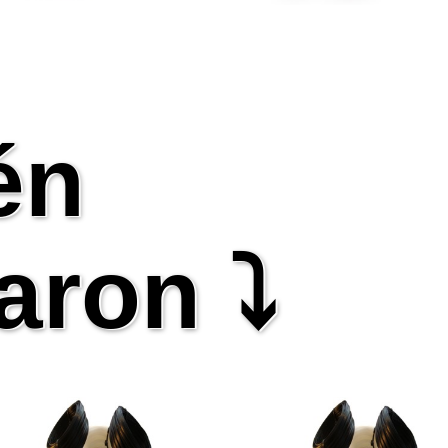
én
aron ⤵