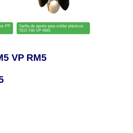
icos PP
Varilla de aporte para soldar plásticos
TEO T40 VP RM5
RM5 VP RM5
5