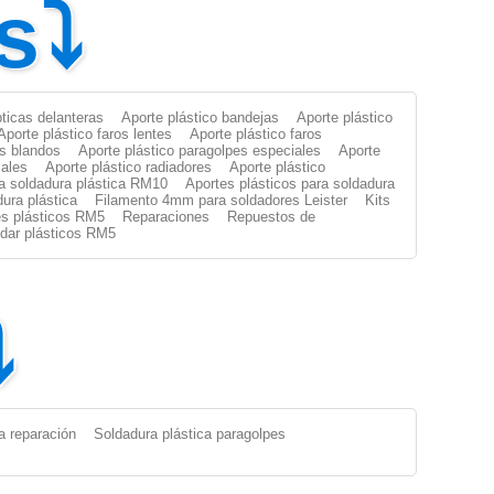
s⤵
pticas delanteras
Aporte plástico bandejas
Aporte plástico
Aporte plástico faros lentes
Aporte plástico faros
es blandos
Aporte plástico paragolpes especiales
Aporte
iales
Aporte plástico radiadores
Aporte plástico
ra soldadura plástica RM10
Aportes plásticos para soldadura
dura plástica
Filamento 4mm para soldadores Leister
Kits
s plásticos RM5
Reparaciones
Repuestos de
oldar plásticos RM5
⤵
a reparación
Soldadura plástica paragolpes