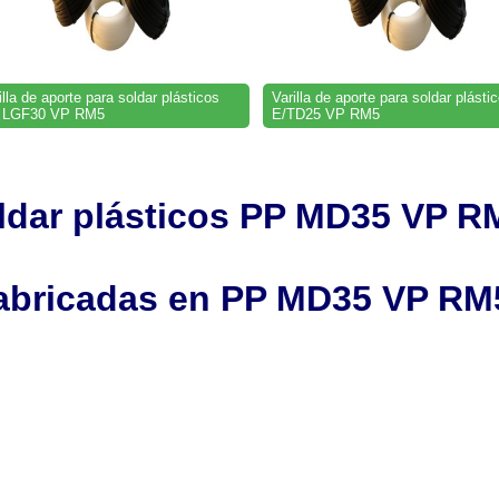
illa de aporte para soldar plásticos
Varilla de aporte para soldar plást
 LGF30 VP RM5
E/TD25 VP RM5
soldar plásticos PP MD35 VP 
fabricadas en PP MD35
VP RM