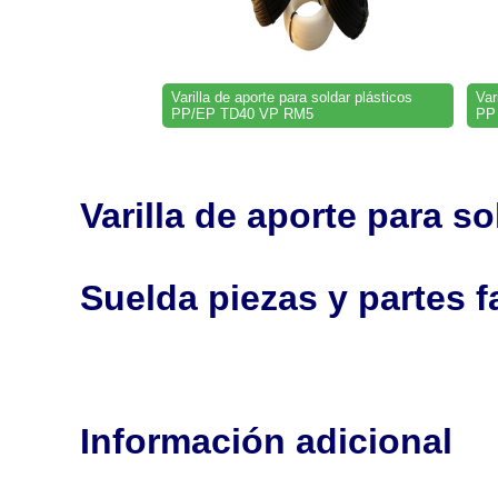
Varilla de aporte para soldar plásticos
Var
PP/EP TD40 VP RM5
PP
Varilla de aporte para 
Suelda piezas y partes 
Información adicional