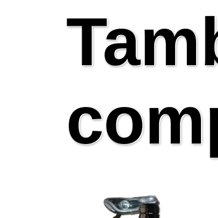
Tam
comp