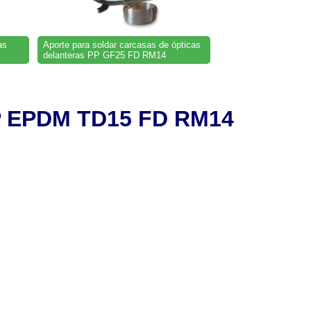
as
Aporte para soldar carcasas de ópticas
delanteras PP GF25 FD RM14
 PP EPDM TD15 FD RM14