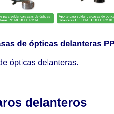
e para soldar carcasas de ópticas
Aporte para soldar carcasas de óptic
nteras PP MD20 FD RM14
delanteras PP EPM TD30 FD RM10
casas de ópticas delanteras
de ópticas delanteras.
aros delanteros