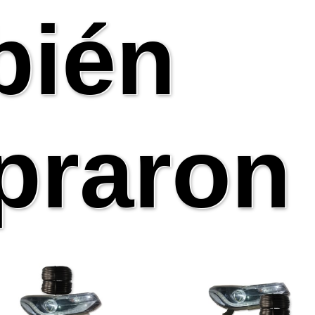
bién
raron 