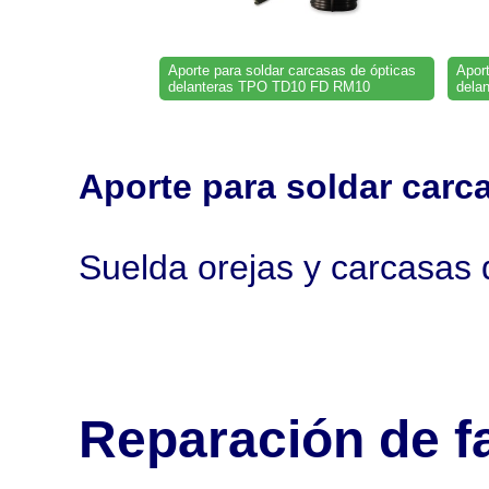
Aporte para soldar carcasas de ópticas
Aport
delanteras TPO TD10 FD RM10
dela
Aporte para soldar car
Suelda orejas y carcasas 
Reparación de f