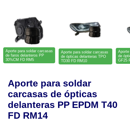
Aporte para soldar carcasas
Aporte
Aporte para soldar carcasas
de faros delanteros PP
de ópt
de ópticas delanteras TPO
30%CM FD RM5
GF25 
TD30 FD RM10
Aporte para soldar
carcasas de ópticas
delanteras PP EPDM T40
FD RM14