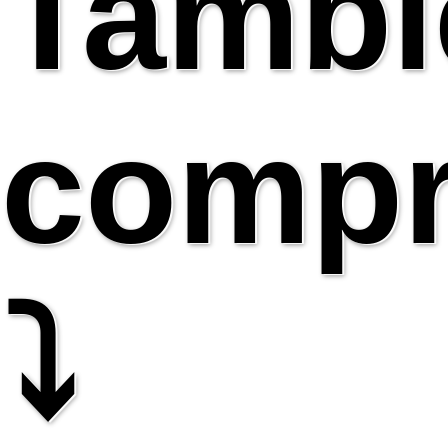
Tambi
compr
⤵