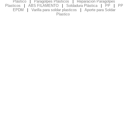
Plástico
|
Paragolpes Plásticos
|
Reparacion Paragolpes
Plasticos
|
ABS FILAMENTO
|
Soldadura Plástica
|
PP
|
PP
EPDM
|
Varilla para soldar plasticos
|
Aporte para Soldar
Plastico