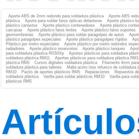
Aporte ABS de 2mm redondo para soldadura plástica
Aporte ABS redo
plástica
Aporte para soldar faros ópticas delanteras
Aporte plástico b
plástico canastos
Aporte plástico contenedores
Aporte plástico cont
carcasas
Aporte plástico faros lentes
Aporte plástico faros soportes
geomembranas
Aporte plástico para soldar paragolpes de autos
Aport
plástico paragolpes especiales
Aporte plástico paragolpes rígidos
Apo
Plástico por metro especiales
Aporte plástico por metro redondos espec
radiadores
Aporte plástico reservorios
Aporte plástico tanques
Apor
para soldadura plástica RG50Xp
Aportes plásticos para soldadura plás
soldadura plástica RM11
Aportes plásticos para soldadura plástica RM1
plástica RM5
Cursos digitales soldadura plástica
Filamento 4mm para 
soldadura plástica para talleres
Malla acero inox refuerzo de soldadura p
RM10
Packs de aportes plásticos RM5
Reparaciones
Repuestos de
soldadura plástica
Varilla para soldar plásticos RM10
Varilla para sol
plásticos RM5
Artículo