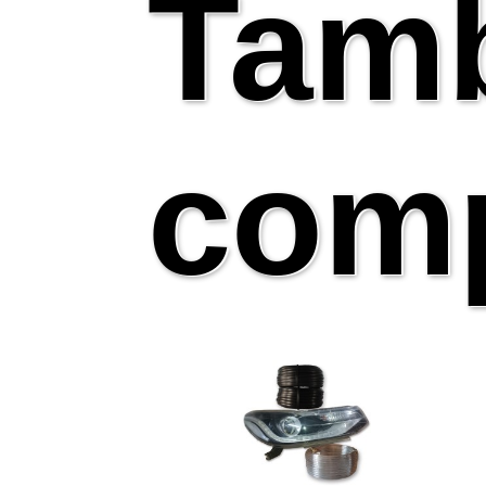
Tam
comp