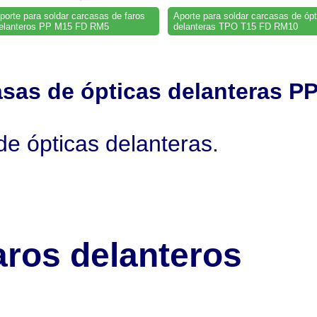
porte para soldar carcasas de faros
Aporte para soldar carcasas de ópt
elanteros PP M15 FD RM5
delanteras TPO T15 FD RM10
casas de ópticas delanteras 
de ópticas delanteras.
aros delanteros