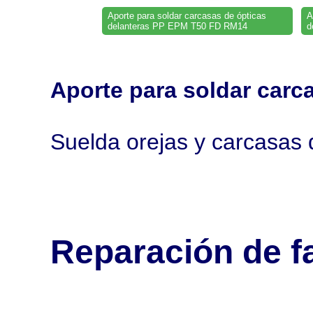
Aporte para soldar carcasas de ópticas
A
delanteras PP EPM T50 FD RM14
d
Aporte para soldar car
Suelda orejas y carcasas 
Reparación de f