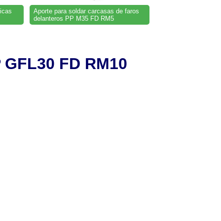
icas
Aporte para soldar carcasas de faros
delanteros PP M35 FD RM5
PP GFL30 FD RM10