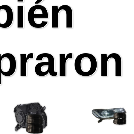
bién
raron 