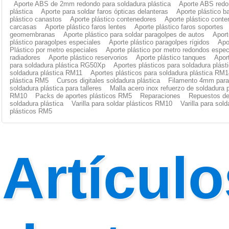
Aporte ABS de 2mm redondo para soldadura plástica
Aporte ABS redo
plástica
Aporte para soldar faros ópticas delanteras
Aporte plástico b
plástico canastos
Aporte plástico contenedores
Aporte plástico cont
carcasas
Aporte plástico faros lentes
Aporte plástico faros soportes
geomembranas
Aporte plástico para soldar paragolpes de autos
Aport
plástico paragolpes especiales
Aporte plástico paragolpes rígidos
Apo
Plástico por metro especiales
Aporte plástico por metro redondos espec
radiadores
Aporte plástico reservorios
Aporte plástico tanques
Apor
para soldadura plástica RG50Xp
Aportes plásticos para soldadura plás
soldadura plástica RM11
Aportes plásticos para soldadura plástica RM1
plástica RM5
Cursos digitales soldadura plástica
Filamento 4mm para 
soldadura plástica para talleres
Malla acero inox refuerzo de soldadura p
RM10
Packs de aportes plásticos RM5
Reparaciones
Repuestos de
soldadura plástica
Varilla para soldar plásticos RM10
Varilla para sol
plásticos RM5
Artículo