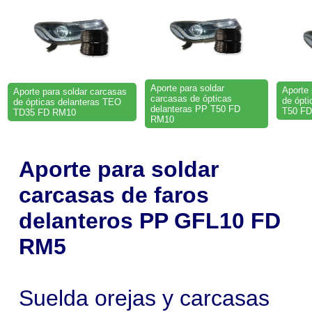
Aporte para soldar
Aporte 
Aporte para soldar carcasas
carcasas de ópticas
de ópt
de ópticas delanteras TEO
delanteras PP T50 FD
T50 F
TD35 FD RM10
RM10
Aporte para soldar
carcasas de faros
delanteros PP GFL10 FD
RM5
Suelda orejas y carcasas