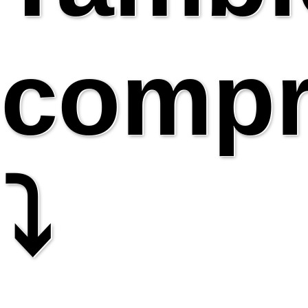
compr
⤵