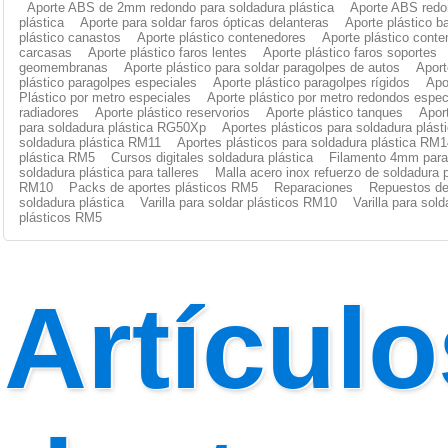
Aporte ABS de 2mm redondo para soldadura plástica
Aporte ABS redo
plástica
Aporte para soldar faros ópticas delanteras
Aporte plástico b
plástico canastos
Aporte plástico contenedores
Aporte plástico cont
carcasas
Aporte plástico faros lentes
Aporte plástico faros soportes
geomembranas
Aporte plástico para soldar paragolpes de autos
Aport
plástico paragolpes especiales
Aporte plástico paragolpes rígidos
Apo
Plástico por metro especiales
Aporte plástico por metro redondos espec
radiadores
Aporte plástico reservorios
Aporte plástico tanques
Apor
para soldadura plástica RG50Xp
Aportes plásticos para soldadura plás
soldadura plástica RM11
Aportes plásticos para soldadura plástica RM1
plástica RM5
Cursos digitales soldadura plástica
Filamento 4mm para 
soldadura plástica para talleres
Malla acero inox refuerzo de soldadura p
RM10
Packs de aportes plásticos RM5
Reparaciones
Repuestos de
soldadura plástica
Varilla para soldar plásticos RM10
Varilla para sol
plásticos RM5
Artículo