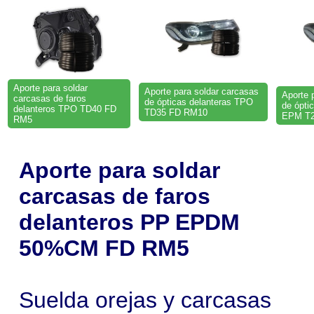
Aporte para soldar
Aporte para soldar carcasas
Aporte 
carcasas de faros
de ópticas delanteras TPO
de ópti
delanteros TPO TD40 FD
TD35 FD RM10
EPM T2
RM5
Aporte para soldar
carcasas de faros
delanteros PP EPDM
50%CM FD RM5
Suelda orejas y carcasas