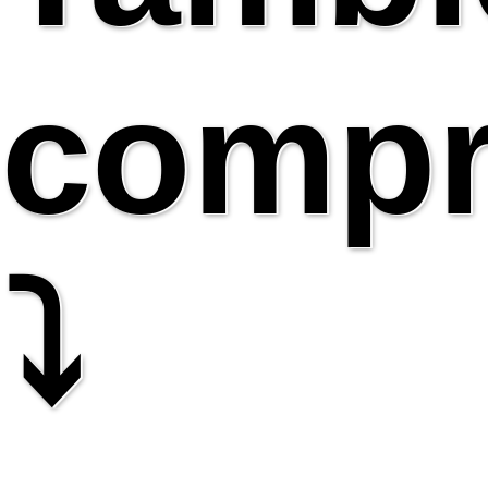
compr
⤵