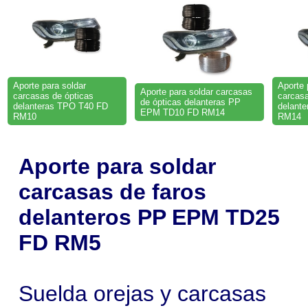
Aporte para soldar
Aporte 
Aporte para soldar carcasas
carcasas de ópticas
carcasa
de ópticas delanteras PP
delanteras TPO T40 FD
delant
EPM TD10 FD RM14
RM10
RM14
Aporte para soldar
carcasas de faros
delanteros PP EPM TD25
FD RM5
Suelda orejas y carcasas