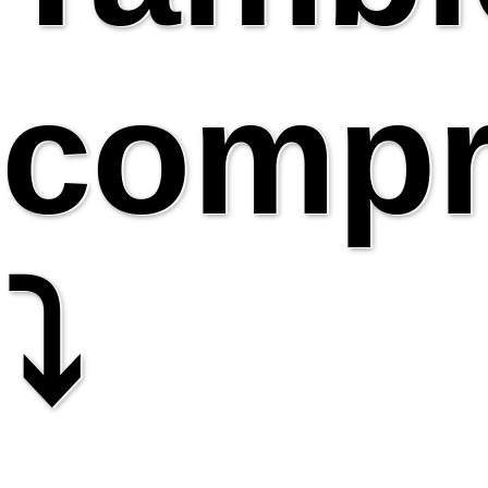
compr
⤵