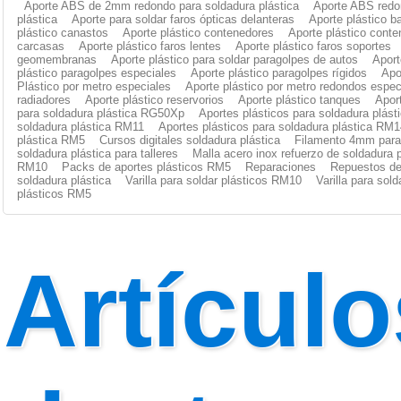
Aporte ABS de 2mm redondo para soldadura plástica
Aporte ABS redo
plástica
Aporte para soldar faros ópticas delanteras
Aporte plástico b
plástico canastos
Aporte plástico contenedores
Aporte plástico cont
carcasas
Aporte plástico faros lentes
Aporte plástico faros soportes
geomembranas
Aporte plástico para soldar paragolpes de autos
Aport
plástico paragolpes especiales
Aporte plástico paragolpes rígidos
Apo
Plástico por metro especiales
Aporte plástico por metro redondos espec
radiadores
Aporte plástico reservorios
Aporte plástico tanques
Apor
para soldadura plástica RG50Xp
Aportes plásticos para soldadura plás
soldadura plástica RM11
Aportes plásticos para soldadura plástica RM1
plástica RM5
Cursos digitales soldadura plástica
Filamento 4mm para 
soldadura plástica para talleres
Malla acero inox refuerzo de soldadura p
RM10
Packs de aportes plásticos RM5
Reparaciones
Repuestos de
soldadura plástica
Varilla para soldar plásticos RM10
Varilla para sol
plásticos RM5
Artículo