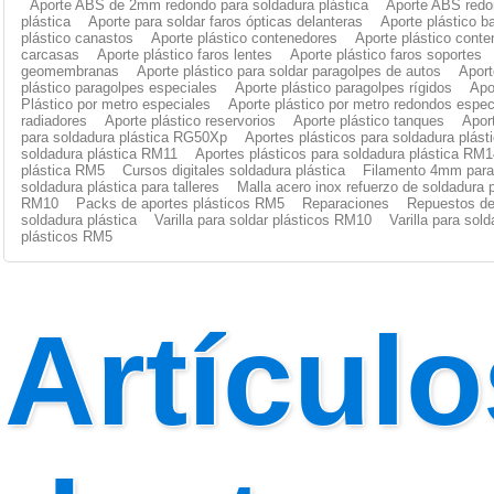
Aporte ABS de 2mm redondo para soldadura plástica
Aporte ABS redo
plástica
Aporte para soldar faros ópticas delanteras
Aporte plástico b
plástico canastos
Aporte plástico contenedores
Aporte plástico cont
carcasas
Aporte plástico faros lentes
Aporte plástico faros soportes
geomembranas
Aporte plástico para soldar paragolpes de autos
Aport
plástico paragolpes especiales
Aporte plástico paragolpes rígidos
Apo
Plástico por metro especiales
Aporte plástico por metro redondos espec
radiadores
Aporte plástico reservorios
Aporte plástico tanques
Apor
para soldadura plástica RG50Xp
Aportes plásticos para soldadura plás
soldadura plástica RM11
Aportes plásticos para soldadura plástica RM1
plástica RM5
Cursos digitales soldadura plástica
Filamento 4mm para 
soldadura plástica para talleres
Malla acero inox refuerzo de soldadura p
RM10
Packs de aportes plásticos RM5
Reparaciones
Repuestos de
soldadura plástica
Varilla para soldar plásticos RM10
Varilla para sol
plásticos RM5
Artículo