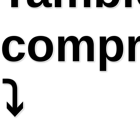
compr
⤵