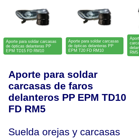
Aport
Aporte para soldar carcasas
Aporte para soldar carcasas
carc
de ópticas delanteras PP
de ópticas delanteras PP
dela
EPM T20 FD RM10
EPM TD15 FD RM10
RM5
Aporte para soldar
carcasas de faros
delanteros PP EPM TD10
FD RM5
Suelda orejas y carcasas