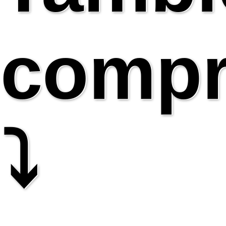
compr
⤵