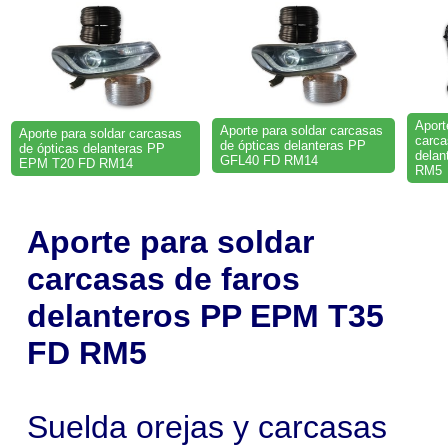
Aport
Aporte para soldar carcasas
Aporte para soldar carcasas
carca
de ópticas delanteras PP
de ópticas delanteras PP
dela
GFL40 FD RM14
EPM T20 FD RM14
RM5
Aporte para soldar
carcasas de faros
delanteros PP EPM T35
FD RM5
Suelda orejas y carcasas