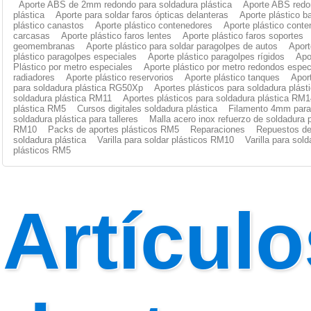
Aporte ABS de 2mm redondo para soldadura plástica
Aporte ABS redo
plástica
Aporte para soldar faros ópticas delanteras
Aporte plástico b
plástico canastos
Aporte plástico contenedores
Aporte plástico cont
carcasas
Aporte plástico faros lentes
Aporte plástico faros soportes
geomembranas
Aporte plástico para soldar paragolpes de autos
Aport
plástico paragolpes especiales
Aporte plástico paragolpes rígidos
Apo
Plástico por metro especiales
Aporte plástico por metro redondos espec
radiadores
Aporte plástico reservorios
Aporte plástico tanques
Apor
para soldadura plástica RG50Xp
Aportes plásticos para soldadura plás
soldadura plástica RM11
Aportes plásticos para soldadura plástica RM1
plástica RM5
Cursos digitales soldadura plástica
Filamento 4mm para 
soldadura plástica para talleres
Malla acero inox refuerzo de soldadura p
RM10
Packs de aportes plásticos RM5
Reparaciones
Repuestos de
soldadura plástica
Varilla para soldar plásticos RM10
Varilla para sol
plásticos RM5
Artículo