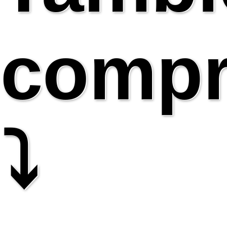
compr
⤵