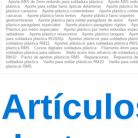
Aporte ABS de 2mm redondo para soldadura plástica
Aporte ABS redo
plástica
Aporte para soldar faros ópticas delanteras
Aporte plástico b
plástico canastos
Aporte plástico contenedores
Aporte plástico cont
carcasas
Aporte plástico faros lentes
Aporte plástico faros soportes
geomembranas
Aporte plástico para soldar paragolpes de autos
Aport
plástico paragolpes especiales
Aporte plástico paragolpes rígidos
Apo
Plástico por metro especiales
Aporte plástico por metro redondos espec
radiadores
Aporte plástico reservorios
Aporte plástico tanques
Apor
para soldadura plástica RG50Xp
Aportes plásticos para soldadura plás
soldadura plástica RM11
Aportes plásticos para soldadura plástica RM1
plástica RM5
Cursos digitales soldadura plástica
Filamento 4mm para 
soldadura plástica para talleres
Malla acero inox refuerzo de soldadura p
RM10
Packs de aportes plásticos RM5
Reparaciones
Repuestos de
soldadura plástica
Varilla para soldar plásticos RM10
Varilla para sol
plásticos RM5
Artículo