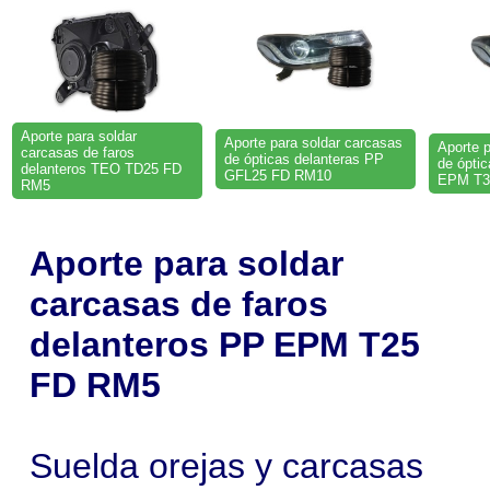
Aporte para soldar
Aporte para soldar carcasas
Aporte 
carcasas de faros
de ópticas delanteras PP
de ópti
delanteros TEO TD25 FD
GFL25 FD RM10
EPM T3
RM5
Aporte para soldar
carcasas de faros
delanteros PP EPM T25
FD RM5
Suelda orejas y carcasas