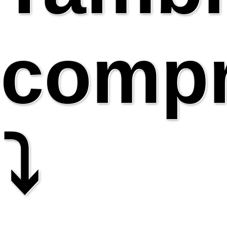
comp
⤵