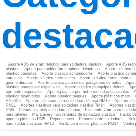
destaca
Aporte ABS de 2mm redondo para soldadura plástica
Aporte ABS redo
plástica
Aporte para soldar faros ópticas delanteras
Aporte plástico b
plástico canastos
Aporte plástico contenedores
Aporte plástico cont
carcasas
Aporte plástico faros lentes
Aporte plástico faros soportes
geomembranas
Aporte plástico para soldar paragolpes de autos
Aport
plástico paragolpes especiales
Aporte plástico paragolpes rígidos
Apo
por metro especiales
Aporte plástico por metro redondos especiales
A
plástico reservorios
Aporte plástico tanques
Aporte plásticos moto
RG50Xp
Aportes plásticos para soldadura plástica RM10
Aportes plás
RM11
Aportes plásticos para soldadura plástica RM14
Aportes plásti
RM5
Cursos digitales soldadura plástica
Filamento 4mm para soldador
para talleres
Malla acero inox refuerzo de soldadura plástica
Packs de
aportes plásticos RM5
Reparaciones
Repuestos de soldadores
Sold
para soldar plásticos RM10
Varilla para soldar plásticos RM14
Varilla