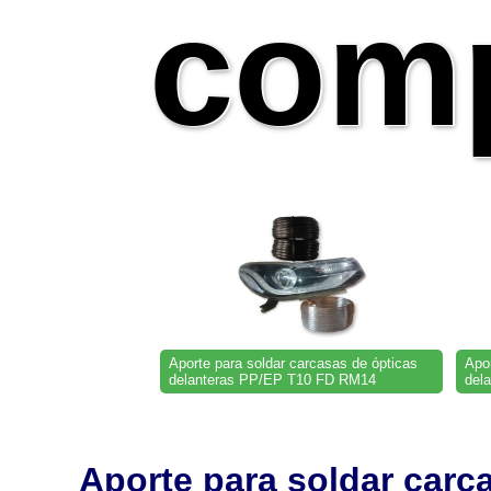
comp
Aporte para soldar carcasas de ópticas
Apor
delanteras PP/EP T10 FD RM14
del
Aporte para soldar carc