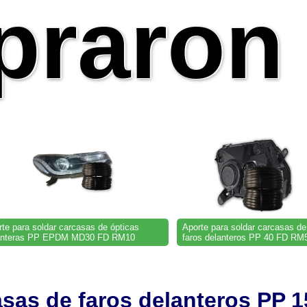
raron 
te para soldar carcasas de ópticas
Aporte para soldar carcasas de
anteras PP EPDM MD30 FD RM10
faros delanteros PP 40 FD RM
asas de faros delanteros PP