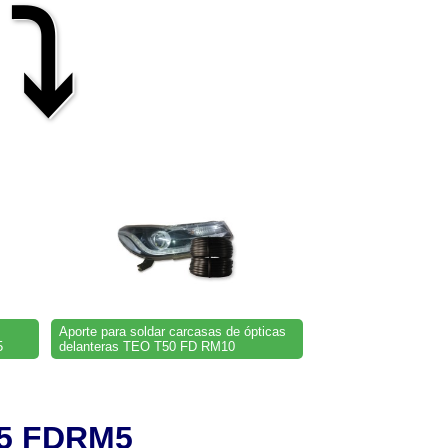
⤵
Aporte para soldar carcasas de ópticas
5
delanteras TEO T50 FD RM10
 15 FDRM5