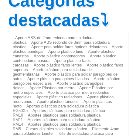
Categorías
destacadas⤵
Aporte ABS de 2mm redondo para soldadura
plástica
Aporte ABS redondo de 3mm para soldadura
plástica
Aporte para soldar faros ópticas delanteras
Aporte
plástico bandejas
Aporte plástico bins
Aporte plástico
canastos
Aporte plástico contenedores
Aporte plástico
contenedores basura
Aporte plástico faros
carcasas
Aporte plástico faros lentes
Aporte plástico faros
soportes
Aporte plástico para soldadura de
geomembranas
Aporte plástico para soldar paragolpes de
autos
Aporte plástico paragolpes blandos
Aporte plástico
paragolpes especiales
Aporte plástico paragolpes
rígidos
Aporte Plástico por metro
Aporte Plástico por
metro especiales
Aporte plástico por metro redondos
especiales
Aporte plástico radiadores
Aporte plástico
reservorios
Aporte plástico tanques
Aporte plásticos
moto
Aportes plásticos para soldadura plástica
RG50Xp
Aportes plásticos para soldadura plástica
RM10
Aportes plásticos para soldadura plástica
RM11
Aportes plásticos para soldadura plástica
RM14
Aportes plásticos para soldadura plástica
RM5
Cursos digitales soldadura plástica
Filamento 4mm
para soldadores Leister
Kits de soldadura plástica para